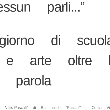
essun parli...”
orno di scuola
 e arte oltre 
parola
Nittis-Pascali" di Bari sede "Pascali" - Corso Vit