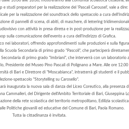
e dalle 16.00 alle 18.00, mostreranno alla comunità scolastica cittadina, al
 studi preparatori per la realizzazione del 'Pascali Carousel', vale a dire:
icale per la realizzazione del soundtrack dello spettacolo a cura dell'Indir
zione di pannelli di scena, di abiti, di maschere, di lettering tridimensional
udiovisivo con attività in presa diretta e in post-produzione per la realizza
op sulla comunicazione dell'evento a cura dell'Indirizzo di Grafica.
ico nei laboratori, offrendo approfondimenti sulle produzioni e sulla figura
della Scuola Secondaria di primo grado "Pascoli", che parteciperà direttam
a Secondaria di primo grado "Imbriani", che interverrà con un laboratorio a
ofilo, Presidente del Museo Pino Pascali di Polignano a Mare. Alle ore 12.00 i
ità di Bari e Direttore di "Moscabianca", intratterrà gli studenti e il pu
lezione-spettacolo "Storytelling su Carosello".
 sarà inaugurata la nuova sala di danza del Liceo Coreutico, alla presenza 
nna Cammalleri, del Dirigente dell'Ambito Territoriale di Bari, Giuseppina Lo
one della rete scolastica del territorio metropolitano, Edilizia scolastica
alle Politiche giovanili ed educative del Comune di Bari, Paola Romano.
Tutta la cittadinanza è invitata.