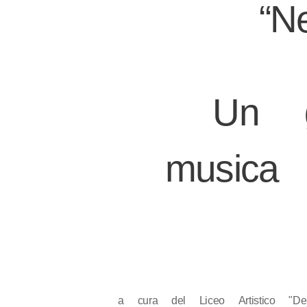
“N
Un gi
musica
a cura del Liceo Artistico "De 