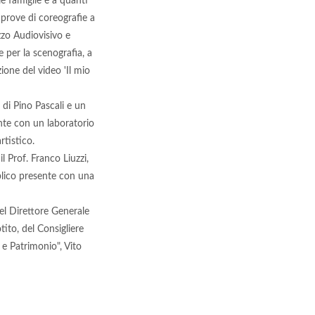
le famiglie e a quanti
 prove di coreografie a
izzo Audiovisivo e
e per la scenografia, a
zione del video 'Il mio
 di Pino Pascali e un
ente con un laboratorio
rtistico.
l Prof. Franco Liuzzi,
bblico presente con una
del Direttore Generale
tito, del Consigliere
 e Patrimonio", Vito