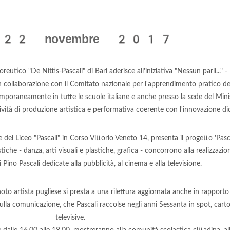
22 novembre 2017
utico "De Nittis-Pascali" di Bari aderisce all'iniziativa "Nessun parli..." -
 collaborazione con il Comitato nazionale per l'apprendimento pratico dell
emporaneamente in tutte le scuole italiane e anche presso la sede del Minis
ità di produzione artistica e performativa coerente con l'innovazione dida
de del Liceo "Pascali" in Corso Vittorio Veneto 14, presenta il progetto 'Pasc
tiche - danza, arti visuali e plastiche, grafica - concorrono alla realizzazi
Pino Pascali dedicate alla pubblicità, al cinema e alla televisione.
to artista pugliese si presta a una rilettura aggiornata anche in rapporto
sulla comunicazione, che Pascali raccolse negli anni Sessanta in spot, car
televisive.