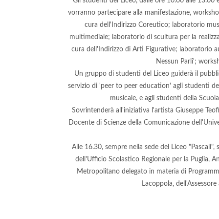
Gli studenti del Liceo, dalle ore 10.00 alle 13.00 
vorranno partecipare alla manifestazione, workshop e
cura dell'Indirizzo Coreutico; laboratorio mus
multimediale; laboratorio di scultura per la realizza
cura dell'Indirizzo di Arti Figurative; laboratorio a
Nessun Parli'; worksh
Un gruppo di studenti del Liceo guiderà il pubbl
servizio di 'peer to peer education' agli studenti 
musicale, e agli studenti della Scuol
Sovrintenderà all'iniziativa l'artista Giuseppe Te
Docente di Scienze della Comunicazione dell'Univers
Alle 16.30, sempre nella sede del Liceo "Pascali",
dell'Ufficio Scolastico Regionale per la Puglia, A
Metropolitano delegato in materia di Programmazi
Lacoppola, dell'Assessore 