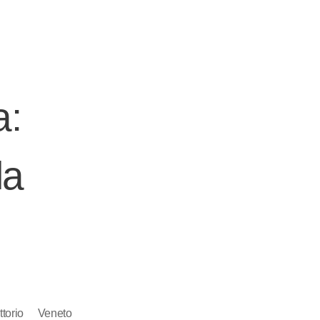
:
la
torio Veneto