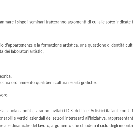
rammare i singoli seminari tratteranno argomenti di cui alle sotto indica
itorio d'appartenenza e la formazione artistica, una questione d'identità cul
à dei laboratori artistici,
eorica.
ecchio ordinamento quali beni culturali e arti grafiche.
voro.
a scuola capofila, saranno invitati i D.S. dei Licei Artistici italiani, con 
abili e vertici aziendali dei settori interessati all'iniziativa, rappresentanti 
ione alle dinamiche del lavoro, argomento che chiuderà il ciclo degli incontri