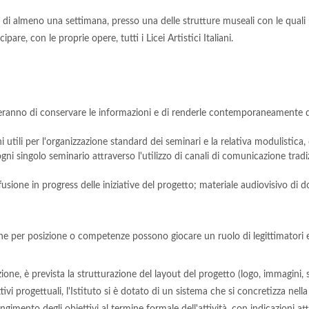
 di almeno una settimana, presso una delle strutture museali con le quali
pare, con le proprie opere, tutti i Licei Artistici Italiani.
eranno di conservare le informazioni e di renderle contemporaneamente dis
utili per l'organizzazione standard dei seminari e la relativa modulistica, d
gni singolo seminario attraverso l'utilizzo di canali di comunicazione tradizi
ffusione in progress delle iniziative del progetto; materiale audiovisivo di
o che per posizione o competenze possono giocare un ruolo di legittimatori 
one, è prevista la strutturazione del layout del progetto (logo, immagini, s
ivi progettuali, l'Istituto si è dotato di un sistema che si concretizza nel