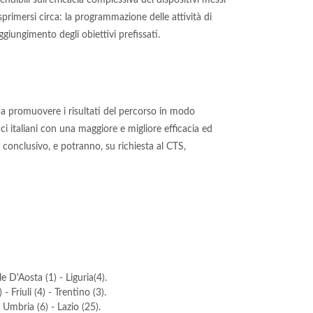
endibili sull'efficacia complessiva dei dispositivi messi
sprimersi circa: la programmazione delle attività di
ggiungimento degli obiettivi prefissati.
i a promuovere i risultati del percorso in modo
ci italiani con una maggiore e migliore efficacia ed
io conclusivo, e potranno, su richiesta al CTS,
e D'Aosta (1) - Liguria(4).
 Friuli (4) - Trentino (3).
 Umbria (6) - Lazio (25).