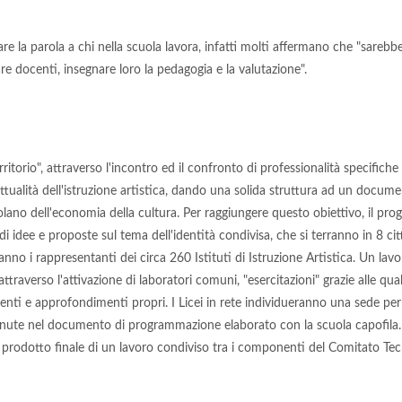
la parola a chi nella scuola lavora, infatti molti affermano che "sarebbe ba
e docenti, insegnare loro la pedagogia e la valutazione".
rritorio", attraverso l'incontro ed il confronto di professionalità specific
tualità dell'istruzione artistica, dando una solida struttura ad un documen
olano dell'economia della cultura. Per raggiungere questo obiettivo, il prog
idee e proposte sul tema dell'identità condivisa, che si terranno in 8 città 
ranno i rappresentanti dei circa 260 Istituti di Istruzione Artistica. Un la
 attraverso l'attivazione di laboratori comuni, "esercitazioni" grazie alle qu
nti e approfondimenti propri. I Licei in rete individueranno una sede per 
nute nel documento di programmazione elaborato con la scuola capofila. S
prodotto finale di un lavoro condiviso tra i componenti del Comitato Tecni