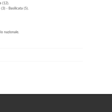
a (12).
(3) - Basilicata (5).
rio nazionale.