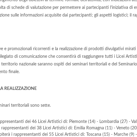
ungimento degli obiettivi al termine formale dell'attività, con indicazioni att
lta di schede di valutazione per permettere ai partecipanti l'iniziativa di e
one sulle informazioni acquisite dai partecipanti; gli aspetti logistici; il ra
e e promozionali ricorrenti e la realizzazione di prodotti divulgativi mirat
ilegiato di comunicazione che consentirà di raggiungere tutti i Licei Artisti
ero territorio nazionale saranno ospiti dei seminari territoriali e del Seminar
nto finale.
LA REALIZZAZIONE
nari territoriali sono sette.
ppresentanti dei 46 Licei Artistici di: Piemonte (14) - Lombardia (27) - Vall
 rappresentanti dei 38 Licei Artistici di: Emilia Romagna (11) - Veneto (20) -
iterà i rappresentanti dei 55 Licei Artistici di: Toscana (15) - Marche (9) -