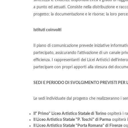
sintetizza le evidenze disponibili circa il grado di raggi
a punto ed attuati. Consiste nella distribuzione e racco
progetto; la documentazione e le risorse; la loro percezi
Istituti coinvolti
Il piano di comunicazione prevede iniziative informativ
partecipato, assicurando l'attivazione di un canale priv
efficienza. I rappresentanti dei Licei Artistici dell'int
partecipare con propri apporti alla stesura del docume
SEDI E PERIODO DI SVOLGIMENTO PREVISTI PER 
Le sedi individuate dal progetto che realizzeranno i semi
Il" Primo" Liceo Artistico Statale di Torino
ospiterà i ra
Il Liceo Artistico Statale "P. Toschi" di Parma
ospiterà i
Il Liceo Artistico Statale "Porta Romana" di Firenze
osp